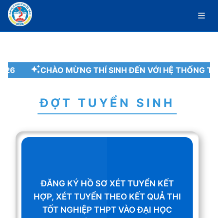
026
CHÀO MỪNG THÍ SINH ĐẾN VỚI HỆ THỐNG T
ĐỢT TUYỂN SINH
ĐĂNG KÝ HỒ SƠ XÉT TUYỂN KẾT
HỢP, XÉT TUYỂN THEO KẾT QUẢ THI
TỐT NGHIỆP THPT VÀO ĐẠI HỌC